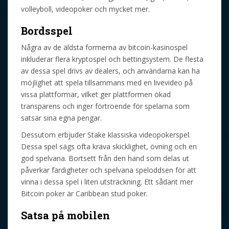
volleyboll, videopoker och mycket mer.
Bordsspel
Några av de äldsta formerna av bitcoin-kasinospel
inkluderar flera kryptospel och bettingsystem. De flesta
av dessa spel drivs av dealers, och användarna kan ha
möjlighet att spela tillsammans med en livevideo på
vissa plattformar, vilket ger plattformen ökad
transparens och inger förtroende för spelarna som
satsar sina egna pengar.
Dessutom erbjuder Stake klassiska videopokerspel.
Dessa spel sägs ofta kräva skicklighet, övning och en
god spelvana. Bortsett från den hand som delas ut
påverkar färdigheter och spelvana speloddsen för att
vinna i dessa spel i liten utsträckning. Ett sådant mer
Bitcoin poker är Caribbean stud poker.
Satsa på mobilen