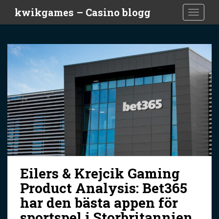
S
kwikgames – Casino blogg
TOGGLE
k
i
p
t
o
m
a
i
n
c
o
n
t
e
Eilers & Krejcik Gaming
n
Product Analysis: Bet365
t
har den bästa appen för
sportspel i Storbritannien