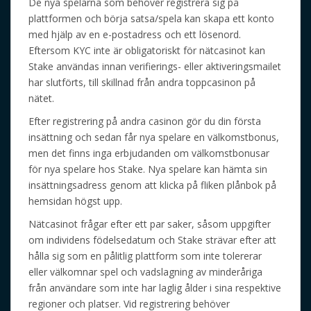
De nya spelarna som behöver registrera sig på
plattformen och börja satsa/spela kan skapa ett konto
med hjälp av en e-postadress och ett lösenord.
Eftersom KYC inte är obligatoriskt för nätcasinot kan
Stake användas innan verifierings- eller aktiveringsmailet
har slutförts, till skillnad från andra toppcasinon på
nätet.
Efter registrering på andra casinon gör du din första
insättning och sedan får nya spelare en välkomstbonus,
men det finns inga erbjudanden om välkomstbonusar
för nya spelare hos Stake. Nya spelare kan hämta sin
insättningsadress genom att klicka på fliken plånbok på
hemsidan högst upp.
Nätcasinot frågar efter ett par saker, såsom uppgifter
om individens födelsedatum och Stake strävar efter att
hålla sig som en pålitlig plattform som inte tolererar
eller välkomnar spel och vadslagning av minderåriga
från användare som inte har laglig ålder i sina respektive
regioner och platser. Vid registrering behöver