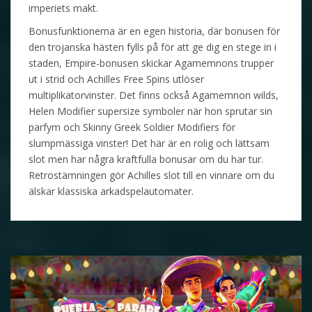
imperiets makt.
Bonusfunktionerna är en egen historia, där bonusen för
den trojanska hästen fylls på för att ge dig en stege in i
staden, Empire-bonusen skickar Agamemnons trupper
ut i strid och Achilles Free Spins utlöser
multiplikatorvinster. Det finns också Agamemnon wilds,
Helen Modifier supersize symboler när hon sprutar sin
parfym och Skinny Greek Soldier Modifiers för
slumpmässiga vinster! Det här är en rolig och lättsam
slot men har några kraftfulla bonusar om du har tur.
Retrostämningen gör Achilles slot till en vinnare om du
älskar klassiska arkadspelautomater.