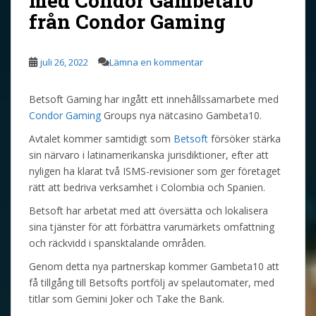
med Condor Gambeta10
från Condor Gaming
juli 26, 2022
Lämna en kommentar
Betsoft Gaming har ingått ett innehållssamarbete med
Condor Gaming
Groups nya nätcasino Gambeta10.
Avtalet kommer samtidigt som
Betsoft
försöker stärka
sin närvaro i latinamerikanska jurisdiktioner, efter att
nyligen ha klarat två ISMS-revisioner som ger företaget
rätt att bedriva verksamhet i Colombia och Spanien.
Betsoft har arbetat med att översätta och lokalisera
sina tjänster för att förbättra varumärkets omfattning
och räckvidd i spansktalande områden.
Genom detta nya partnerskap kommer Gambeta10 att
få tillgång till Betsofts portfölj av spelautomater, med
titlar som Gemini Joker och Take the Bank.