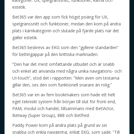
kategorier: UX, spelgränssnitt, funktioner, kärna och
estetik.
Bet365 var den app som fick högst poäng för UX,
spelgränssnitt och funktioner, medan den kom på andra
plats i kärnkategorin och slutade på fjärde plats när det
gäller estetik.
Bet365 beskrevs av EKG som den ”gyllene standarden”
för bettingappar på den brittiska marknaden.
”Den har det mest omfattande utbudet och är snabb
och enkel att använda med några unika navigations- och
UI-touch”, stod det i rapporten. ”Men även om testarna
gillar den, ses den som funktionell snarare än rolig.”
Bet365 var en av fem bookmakers som hade ett helt
eget tekniskt system från början till slut för front-end,
PAM, modul och handel, tillsammans med BetVictor,
Betway (Super Group), 888 och Betfred.
Paddy Power kom på andra plats på grund av sin
snabba och enkla navigering, enligt EKG, som sade: ”Till