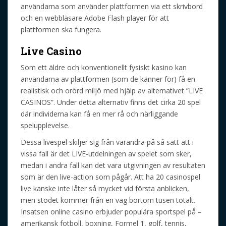
användarna som använder plattformen via ett skrivbord
och en webbläsare Adobe Flash player för att
plattformen ska fungera.
Live Casino
Som ett äldre och konventionellt fysiskt kasino kan
användarna av plattformen (som de känner för) få en
realistisk och orörd miljö med hjälp av alternativet ”LIVE
CASINOS”. Under detta alternativ finns det cirka 20 spel
där individerna kan få en mer rå och närliggande
spelupplevelse.
Dessa livespel skiljer sig från varandra på så sätt att i
vissa fall är det LIVE-utdelningen av spelet som sker,
medan i andra fall kan det vara utgivningen av resultaten
som är den live-action som pågår. Att ha 20 casinospel
live kanske inte låter så mycket vid första anblicken,
men stödet kommer från en väg bortom tusen totalt.
Insatsen online casino erbjuder populära sportspel på –
amerikansk fotboll, boxning, Formel 1, golf, tennis,