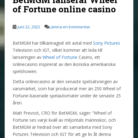
of Fortune online casino
juni 22, 2022
Lämna en kommentar
BetMGM har tillkännagivit ett avtal med
Sony Pictures
Television och IGT, vilket kommer att leda till
lanseringen av
Wheel of Fortune
Casino, ett
onlinecasino inspirerat av den ikoniska amerikanska
spelshowen.
Detta onlinecasino är den senaste spelsatsningen av
varumärket, som har producerat mer än 250 Wheel of
Fortune-baserade spelautomater under de senaste 25
åren.
Matt Prevost, CRO för BetMGM, säger: ”Wheel of
Fortune ses varje kväll av miljontals människor, och
BetMGM är hedrad över att samarbeta med Sony
Pictures Television och IGT för att ge liv åt denna