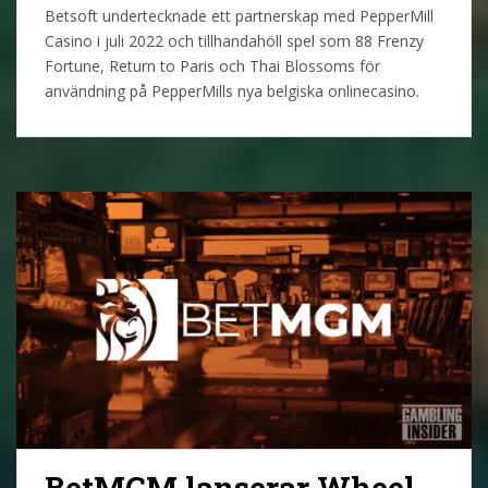
Betsoft undertecknade ett partnerskap med PepperMill
Casino i juli 2022 och tillhandahöll spel som 88 Frenzy
Fortune, Return to Paris och Thai Blossoms för
användning på PepperMills nya belgiska onlinecasino.
BetMGM lanserar Wheel