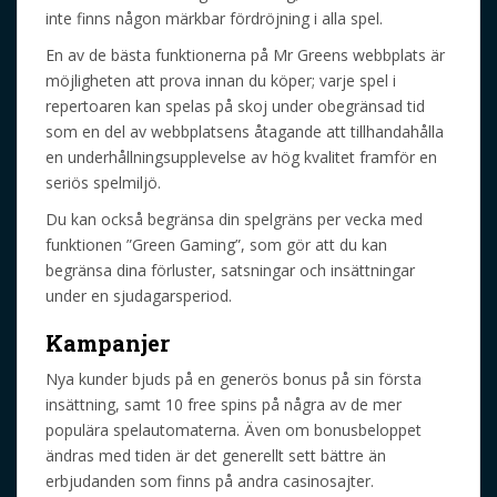
inte finns någon märkbar fördröjning i alla spel.
En av de bästa funktionerna på Mr Greens webbplats är
möjligheten att prova innan du köper; varje spel i
repertoaren kan spelas på skoj under obegränsad tid
som en del av webbplatsens åtagande att tillhandahålla
en underhållningsupplevelse av hög kvalitet framför en
seriös spelmiljö.
Du kan också begränsa din spelgräns per vecka med
funktionen ”Green Gaming”, som gör att du kan
begränsa dina förluster, satsningar och insättningar
under en sjudagarsperiod.
Kampanjer
Nya kunder bjuds på en generös bonus på sin första
insättning, samt 10 free spins på några av de mer
populära spelautomaterna. Även om bonusbeloppet
ändras med tiden är det generellt sett bättre än
erbjudanden som finns på andra casinosajter.